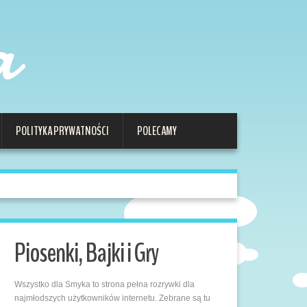
a
POLITYKA PRYWATNOŚCI
POLECAMY
Piosenki, Bajki i Gry
Wszystko dla Smyka to strona pełna rozrywki dla
najmłodszych użytkowników internetu. Zebrane są tu