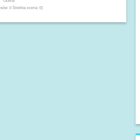
Ocena
łosów:
0
Średnia ocena:
0
]