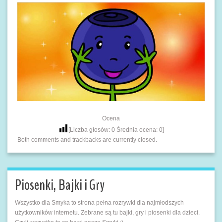
Ocena
[Liczba głosów:
0
Średnia ocena:
0
]
Both comments and trackbacks are currently closed.
Piosenki, Bajki i Gry
Wszystko dla Smyka to strona pełna rozrywki dla najmłodszych
użytkowników internetu. Zebrane są tu bajki, gry i piosenki dla dzieci.