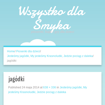
Wszystko dla
Smyka
piosenki, bajki i gry dla dzieci
Home
/
Piosenki dla dzieci
/
Jesteśmy jagódki, My jesteśmy Krasnoludki, Jedzie pociąg z daleka
/
jagódki
jagódki
Published
24 maja 2014
at
638 × 336
in
Jesteśmy jagódki, My
jesteśmy Krasnoludki, Jedzie pociąg z daleka