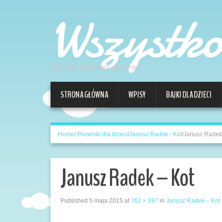
Wszystk
piosenki, bajki i gry dla dzieci
STRONA GŁÓWNA
WPISY
BAJKI DLA DZIECI
Home
/
Piosenki dla dzieci
/
Janusz Radek - Kot
/
Janusz Radek
Janusz Radek – Kot
Published
5 maja 2015
at
762 × 397
in
Janusz Radek – Kot