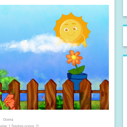
Ocena
łosów:
1
Średnia ocena:
2
]