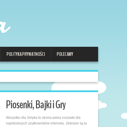
a
POLITYKA PRYWATNOŚCI
POLECAMY
Piosenki, Bajki i Gry
Wszystko dla Smyka to strona pełna rozrywki dla
najmłodszych użytkowników internetu. Zebrane są tu