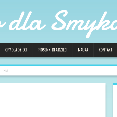
o dla Smyk
GRY DLA DZIECI
PIOSENKI DLA DZIECI
NAUKA
KONTAKT
 – Kot