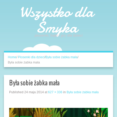
Wszystko dla
Smyka
piosenki, bajki i gry dla dzieci
Home
/
Piosenki dla dzieci
/
Była sobie żabka mała
/
Była sobie żabka mała
Była sobie żabka mała
Published
24 maja 2014
at
627 × 336
in
Była sobie żabka mała