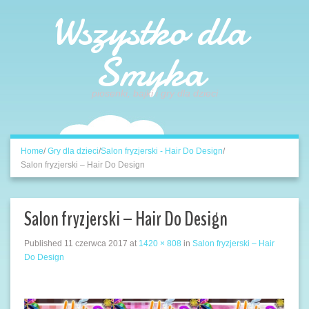
Wszystko dla
Smyka
piosenki, bajki i gry dla dzieci
Home
/
Gry dla dzieci
/
Salon fryzjerski - Hair Do Design
/
Salon fryzjerski – Hair Do Design
Salon fryzjerski – Hair Do Design
Published
11 czerwca 2017
at
1420 × 808
in
Salon fryzjerski – Hair
Do Design