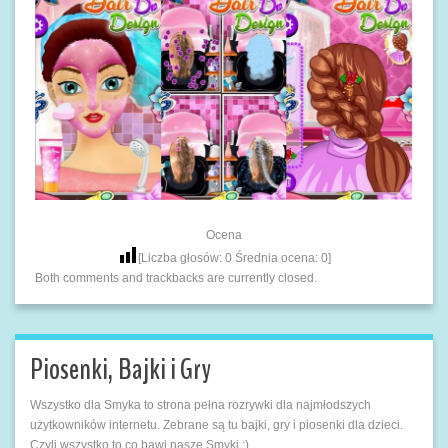
Ocena
[Liczba głosów:
0
Średnia ocena:
0
]
Both comments and trackbacks are currently closed.
Piosenki, Bajki i Gry
Wszystko dla Smyka to strona pełna rozrywki dla najmłodszych
użytkowników internetu. Zebrane są tu bajki, gry i piosenki dla dzieci.
Czyli wszystko to co bawi nasze Smyki :)