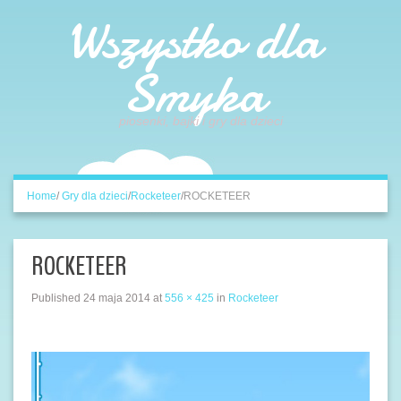
Wszystko dla
Smyka
piosenki, bajki i gry dla dzieci
Home
/
Gry dla dzieci
/
Rocketeer
/
ROCKETEER
ROCKETEER
Published
24 maja 2014
at
556 × 425
in
Rocketeer