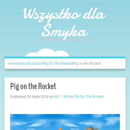
Wszystko dla
Smyka
piosenki, bajki i gry dla dzieci
Home
/
Gry dla dzieci
/
Pig On The Rocket
/
Pig on the Rocket
Pig on the Rocket
Published
24 maja 2014
at
640 × 309
in
Pig On The Rocket