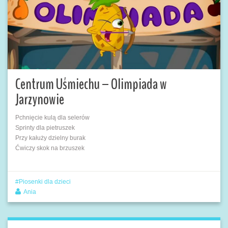
Centrum Uśmiechu – Olimpiada w
Jarzynowie
Pchnięcie kulą dla selerów
Sprinty dla pietruszek
Przy kałuży dzielny burak
Ćwiczy skok na brzuszek
Piosenki dla dzieci
Ania