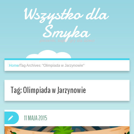
Wszystko dla
Smyka
piosenki, bajki i gry dla dzieci
Home
/
Tag Archives: "Olimpiada w Jarzynowie"
Tag:
Olimpiada w Jarzynowie
11 MAJA 2015