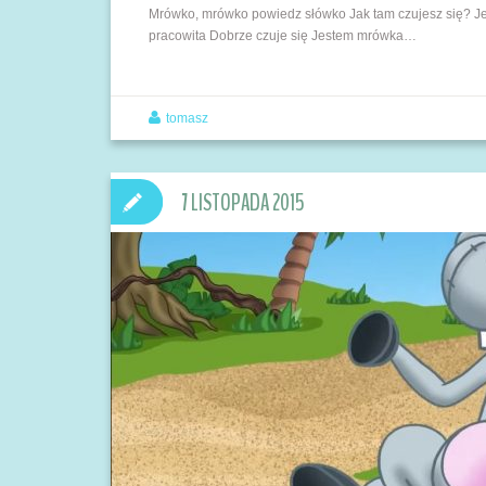
Mrówko, mrówko powiedz słówko Jak tam czujesz się? Je
pracowita Dobrze czuje się Jestem mrówka…
tomasz
7 LISTOPADA 2015