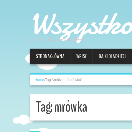
Wszystk
piosenki, bajki i gry dla dzieci
STRONA GŁÓWNA
WPISY
BAJKI DLA DZIECI
Home
/
Tag Archives: "mrówka"
Tag:
mrówka