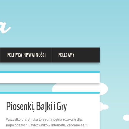
a
POLITYKA PRYWATNOŚCI
POLECAMY
Piosenki, Bajki i Gry
Wszystko dla Smyka to strona pełna rozrywki dla
najmłodszych użytkowników internetu. Zebrane są tu