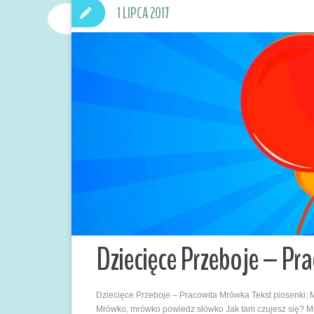
1 LIPCA 2017
Dziecięce Przeboje – Pr
Dziecięce Przeboje – Pracowita Mrówka Tekst piosenki
Mrówko, mrówko powiedz słówko Jak tam czujesz się? 