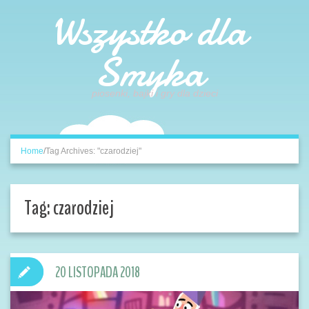
Wszystko dla
Smyka
piosenki, bajki i gry dla dzieci
Home
/
Tag Archives: "czarodziej"
Tag:
czarodziej
20 LISTOPADA 2018