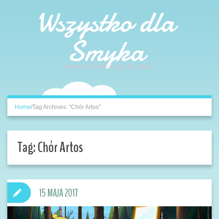
Wszystko dla
Smyka
piosenki, bajki i gry dla dzieci
Home
/
Tag Archives: "Chór Artos"
Tag:
Chór Artos
15 MAJA 2017