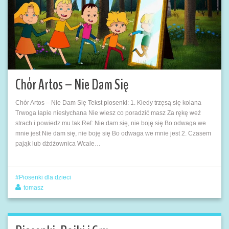
Chór Artos – Nie Dam Się
Chór Artos – Nie Dam Się Tekst piosenki: 1. Kiedy trzęsą się kolana
Trwoga łapie niesłychana Nie wiesz co poradzić masz Za rękę weź
strach i powiedz mu tak Ref: Nie dam się, nie boję się Bo odwaga we
mnie jest Nie dam się, nie boję się Bo odwaga we mnie jest 2. Czasem
pająk lub dżdżownica Wcale…
Piosenki dla dzieci
tomasz