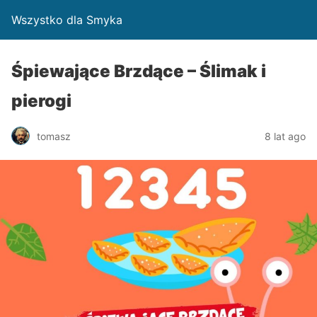
Wszystko dla Smyka
Śpiewające Brzdące – Ślimak i
pierogi
tomasz
8 lat ago