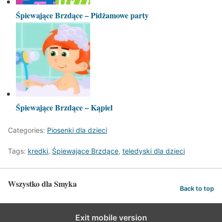
Śpiewające Brzdące – Pidżamowe party
Śpiewające Brzdące – Kąpiel
Categories:
Piosenki dla dzieci
Tags:
kredki
,
Śpiewające Brzdące
,
teledyski dla dzieci
Wszystko dla Smyka
Back to top
Exit mobile version