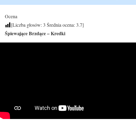
Ocena
[Liczba głosów:
3
Średnia ocena:
3.7
]
Śpiewające Brzdące – Kredki