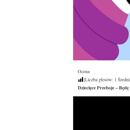
Ocena
[Liczba głosów:
1
Średni
Dziecięce Przeboje – Będ