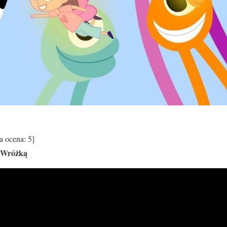
a ocena:
5
]
ę Wróżką