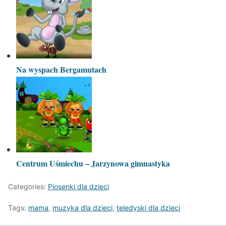
Na wyspach Bergamutach
Centrum Uśmiechu – Jarzynowa gimnastyka
Categories:
Piosenki dla dzieci
Tags:
mama
,
muzyka dla dzieci
,
teledyski dla dzieci