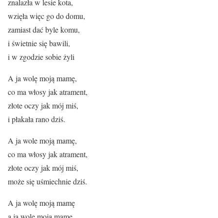
znalazła w lesie kota,
wzięła więc go do domu,
zamiast dać byle komu,
i świetnie się bawili,
i w zgodzie sobie żyli
A ja wolę moją mamę,
co ma włosy jak atrament,
złote oczy jak mój miś,
i płakała rano dziś.
A ja wole moją mamę,
co ma włosy jak atrament,
złote oczy jak mój miś,
może się uśmiechnie dziś.
A ja wolę moją mamę
a ja wolę moją mamę,