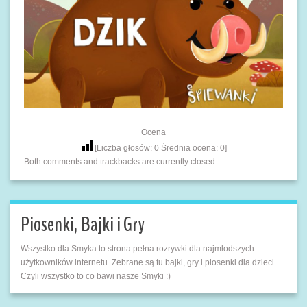
Ocena
[Liczba głosów:
0
Średnia ocena:
0
]
Both comments and trackbacks are currently closed.
Piosenki, Bajki i Gry
Wszystko dla Smyka to strona pełna rozrywki dla najmłodszych
użytkowników internetu. Zebrane są tu bajki, gry i piosenki dla dzieci.
Czyli wszystko to co bawi nasze Smyki :)