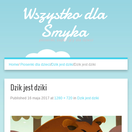
Wszystko dla
Smyka
piosenki, bajki i gry dla dzieci
Home
/
Piosenki dla dzieci
/
Dzik jest dziki
/
Dzik jest dziki
Dzik jest dziki
Published
16 maja 2017
at
1280 × 720
in
Dzik jest dziki