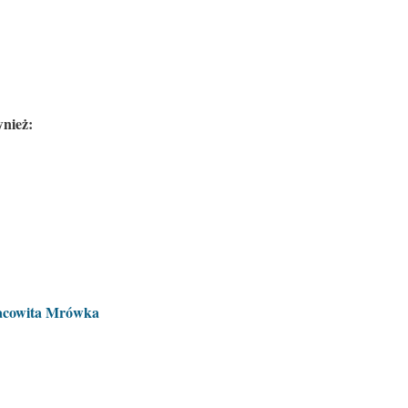
nież:
racowita Mrówka