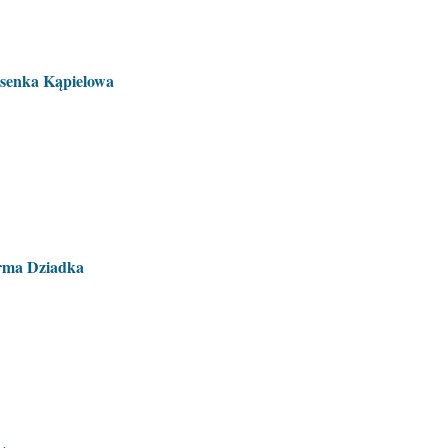
osenka Kąpielowa
arma Dziadka