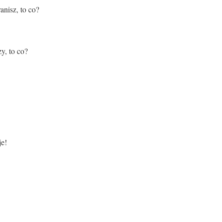
anisz, to co?
y, to co?
je!