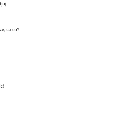
joj
ze, co co?
je!