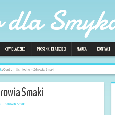
o dla Smyk
GRY DLA DZIECI
PIOSENKI DLA DZIECI
NAUKA
KONTAKT
ki
/
Centrum Uśmiechu – Zdrowia Smaki
rowia Smaki
 – Zdrowia Smaki