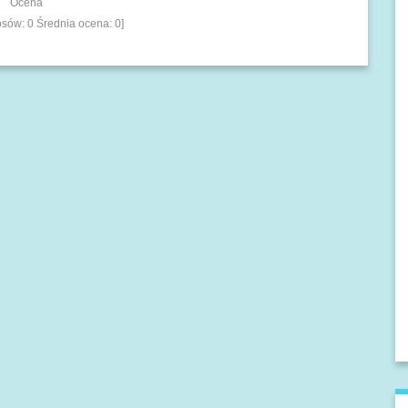
Ocena
łosów:
0
Średnia ocena:
0
]