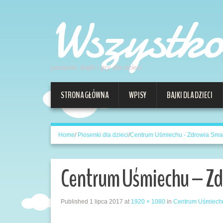
Wszystk
piosenki, bajki i gry dla dzieci
STRONA GŁÓWNA
WPISY
BAJKI DLA DZIECI
Home
/
Piosenki dla dzieci
/
Centrum Uśmiechu - Zdrowia Sma
Centrum Uśmiechu – Zd
Published
1 lipca 2017
at
1920 × 1080
in
Centrum Uśmiechu