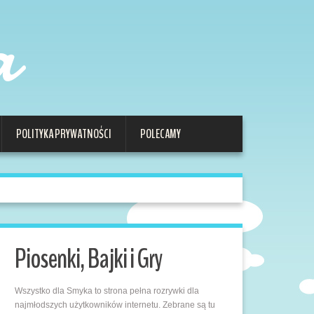
a
POLITYKA PRYWATNOŚCI
POLECAMY
Piosenki, Bajki i Gry
Wszystko dla Smyka to strona pełna rozrywki dla
najmłodszych użytkowników internetu. Zebrane są tu