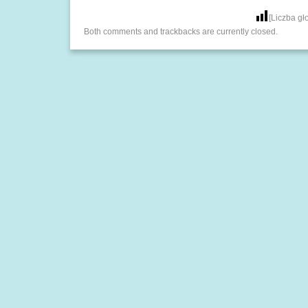
[Liczba g
Both comments and trackbacks are currently closed.