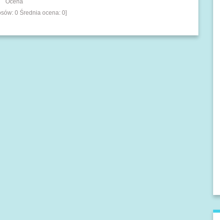
Ocena
łosów:
0
Średnia ocena:
0
]