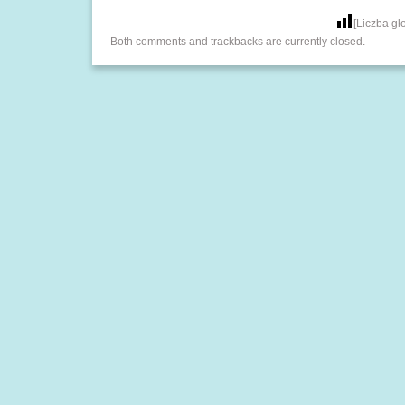
[Liczba g
Both comments and trackbacks are currently closed.