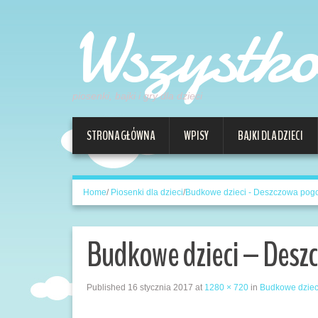
Wszystk
piosenki, bajki i gry dla dzieci
STRONA GŁÓWNA
WPISY
BAJKI DLA DZIECI
Home
/
Piosenki dla dzieci
/
Budkowe dzieci - Deszczowa pog
Budkowe dzieci – Desz
Published
16 stycznia 2017
at
1280 × 720
in
Budkowe dziec