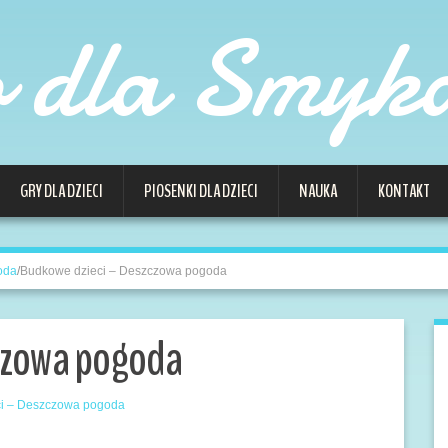
o dla Smyk
GRY DLA DZIECI
PIOSENKI DLA DZIECI
NAUKA
KONTAKT
oda
/
Budkowe dzieci – Deszczowa pogoda
czowa pogoda
i – Deszczowa pogoda