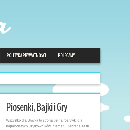
a
POLITYKA PRYWATNOŚCI
POLECAMY
Piosenki, Bajki i Gry
Wszystko dla Smyka to strona pełna rozrywki dla
najmłodszych użytkowników internetu. Zebrane są tu