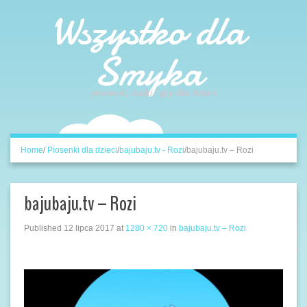
Wszystko dla
Smyka
piosenki, bajki i gry dla dzieci
Home
/
Piosenki dla dzieci
/
bajubaju.tv - Rozi
/
bajubaju.tv – Rozi
bajubaju.tv – Rozi
Published
12 lipca 2017
at
1280 × 720
in
bajubaju.tv – Rozi