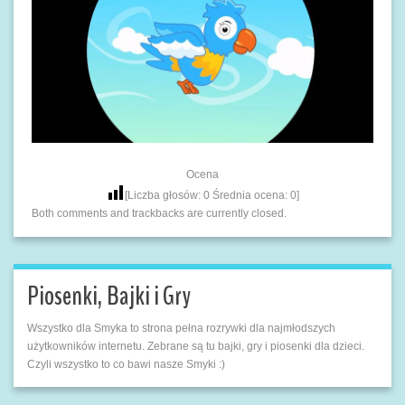
Ocena
[Liczba głosów:
0
Średnia ocena:
0
]
Both comments and trackbacks are currently closed.
Piosenki, Bajki i Gry
Wszystko dla Smyka to strona pełna rozrywki dla najmłodszych
użytkowników internetu. Zebrane są tu bajki, gry i piosenki dla dzieci.
Czyli wszystko to co bawi nasze Smyki :)