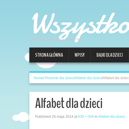
Wszystk
piosenki, bajki i gry dla dzieci
STRONA GŁÓWNA
WPISY
BAJKI DLA DZIECI
Home
/
Piosenki dla dzieci
/
Alfabet dla dzieci
/
Alfabet dla dziec
Alfabet dla dzieci
Published
26 maja 2014
at
636 × 349
in
Alfabet dla dzieci