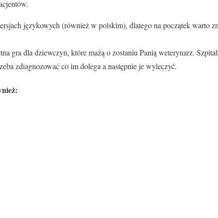
acjentów.
ersjach językowych (również w polskim), dlatego na początek warto zm
etna gra dla dziewczyn, które mażą o zostaniu Panią weterynarz. Szpita
trzeba zdiagnozować co im dolega a następnie je wyleczyć.
nież: