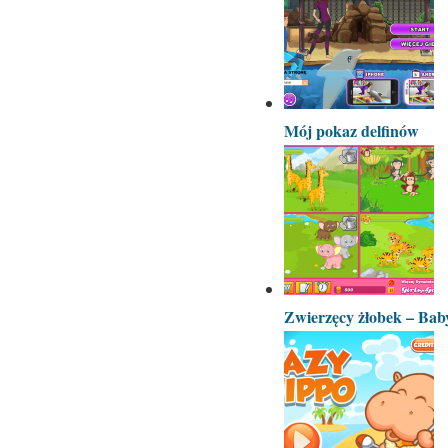
Mój pokaz delfinów
Zwierzęcy żłobek – Bab