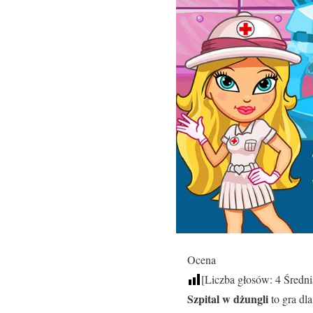
Ocena
[Liczba głosów:
4
Średni
Szpital w dżungli
to gra dl