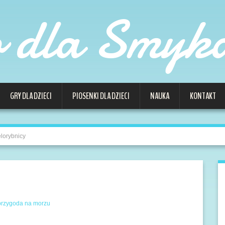
o dla Smyk
GRY DLA DZIECI
PIOSENKI DLA DZIECI
NAUKA
KONTAKT
lorybnicy
 przygoda na morzu