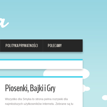
a
POLITYKA PRYWATNOŚCI
POLECAMY
Piosenki, Bajki i Gry
Wszystko dla Smyka to strona pełna rozrywki dla
najmłodszych użytkowników internetu. Zebrane są tu