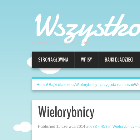
Wszystk
piosenki, bajki i gry dla dzieci
STRONA GŁÓWNA
WPISY
BAJKI DLA DZIECI
Home
/
Bajki dla dzieci
/
Wielorybnicy - przygoda na morzu
/
Wie
Wielorybnicy
Published
15 czerwca 2014
at
638 × 453
in
Wielorybnicy –