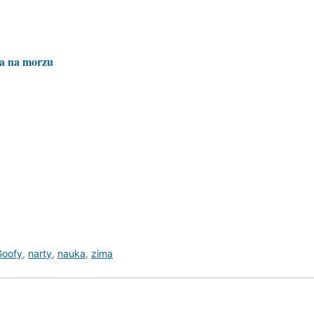
da na morzu
Goofy
,
narty
,
nauka
,
zima